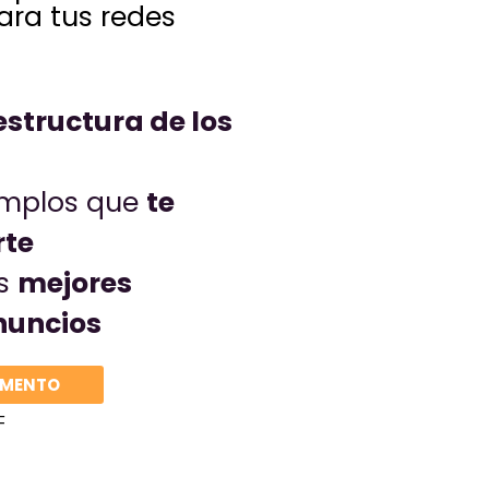
ara tus redes
estructura de los
emplos que
te
rte
as
mejores
nuncios
UMENTO
F