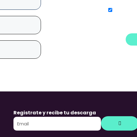
Acepto r
contenidos
con Vilma 
Submit
Registrate y recibe tu descarga