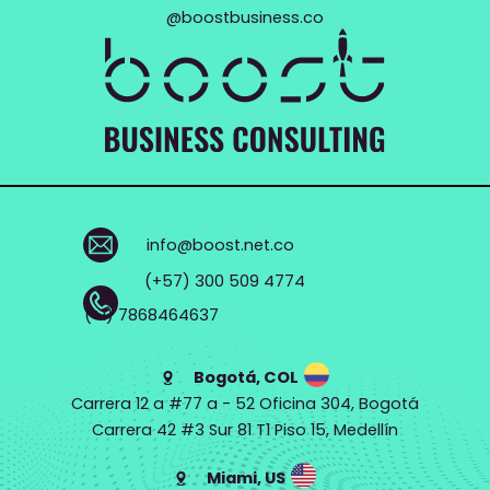
n
n
n
@boostbusiness.co
o
o
o
v
v
v
a
a
a
c
c
c
i
i
i
ó
ó
ó
info@boost.net.co
n
n
n
(+57) 300 509 4774
T
T
T
(+1) 7868464637
e
e
e
c
c
c
Bogotá, COL
n
n
n
Carrera 12 a #77 a - 52 Oficina 304, Bogotá
o
o
o
Carrera 42 #3 Sur 81 T1 Piso 15, Medellín
l
l
l
Miami, US