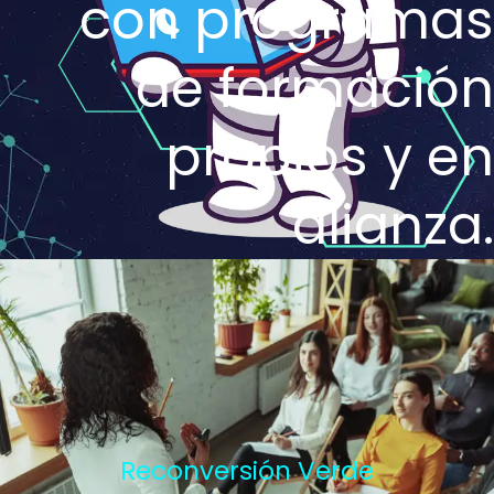
con programas
de formación
propios y en
alianza.
Reconversión Verde