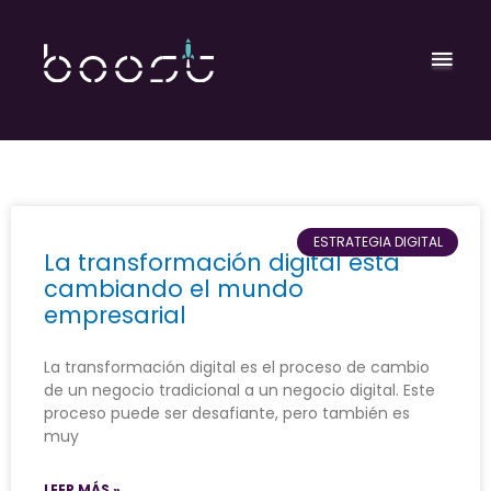
Ir
Men
al
contenido
prin
ESTRATEGIA DIGITAL
La transformación digital está
cambiando el mundo
empresarial
La transformación digital es el proceso de cambio
de un negocio tradicional a un negocio digital. Este
proceso puede ser desafiante, pero también es
muy
LEER MÁS »